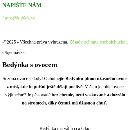
NAPIŠTE NÁM
farma@kublak.cz
@2025 - Všechna práva vyhrazena.
Zásady ochrany osobních údajů
Objednávka
Bedýnka s ovocem
Sezóna ovoce je tady! Ochutnejte
Bedýnku plnou úžasného ovoce
z míst, kde to pořád ještě dělají poctivě.
V čem je tohle ovoce
výjimečné? Je pěstované
bez chemie, není voskované a dozrálo
na stromech, díky čemuž má úžasnou chuť.
Bedýnka má váhu cca 6 kg.